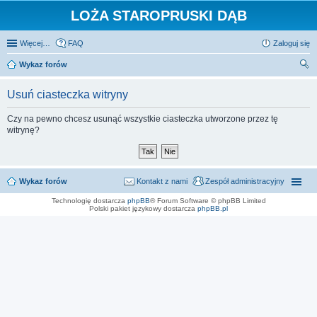
LOŻA STAROPRUSKI DĄB
Więcej…
FAQ
Zaloguj się
Wykaz forów
zu
Usuń ciasteczka witryny
kaj
Czy na pewno chcesz usunąć wszystkie ciasteczka utworzone przez tę
witrynę?
Wykaz forów
Kontakt z nami
Zespół administracyjny
Technologię dostarcza
phpBB
® Forum Software © phpBB Limited
Polski pakiet językowy dostarcza
phpBB.pl