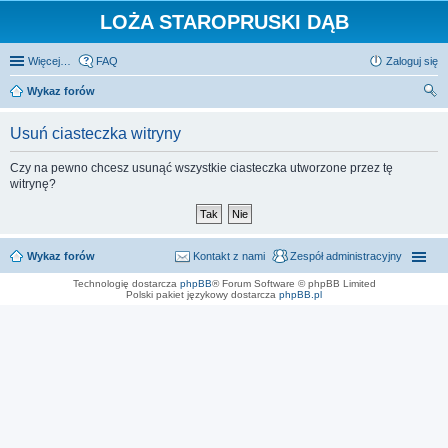
LOŻA STAROPRUSKI DĄB
Więcej…
FAQ
Zaloguj się
Wykaz forów
zu
Usuń ciasteczka witryny
kaj
Czy na pewno chcesz usunąć wszystkie ciasteczka utworzone przez tę
witrynę?
Wykaz forów
Kontakt z nami
Zespół administracyjny
Technologię dostarcza
phpBB
® Forum Software © phpBB Limited
Polski pakiet językowy dostarcza
phpBB.pl