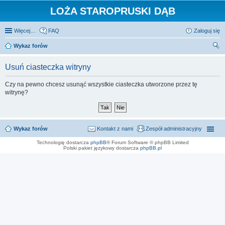
LOŻA STAROPRUSKI DĄB
Więcej…
FAQ
Zaloguj się
Wykaz forów
zu
Usuń ciasteczka witryny
kaj
Czy na pewno chcesz usunąć wszystkie ciasteczka utworzone przez tę
witrynę?
Wykaz forów
Kontakt z nami
Zespół administracyjny
Technologię dostarcza
phpBB
® Forum Software © phpBB Limited
Polski pakiet językowy dostarcza
phpBB.pl