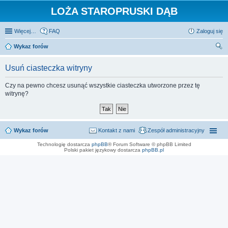
LOŻA STAROPRUSKI DĄB
Więcej…
FAQ
Zaloguj się
Wykaz forów
zu
Usuń ciasteczka witryny
kaj
Czy na pewno chcesz usunąć wszystkie ciasteczka utworzone przez tę
witrynę?
Wykaz forów
Kontakt z nami
Zespół administracyjny
Technologię dostarcza
phpBB
® Forum Software © phpBB Limited
Polski pakiet językowy dostarcza
phpBB.pl