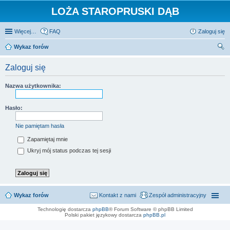
LOŻA STAROPRUSKI DĄB
Więcej…
FAQ
Zaloguj się
Wykaz forów
zu
Zaloguj się
kaj
Nazwa użytkownika:
Hasło:
Nie pamiętam hasła
Zapamiętaj mnie
Ukryj mój status podczas tej sesji
Wykaz forów
Kontakt z nami
Zespół administracyjny
Technologię dostarcza
phpBB
® Forum Software © phpBB Limited
Polski pakiet językowy dostarcza
phpBB.pl