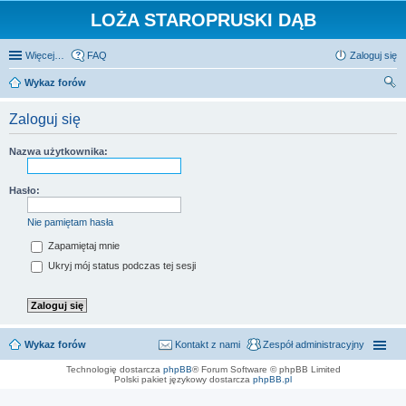
LOŻA STAROPRUSKI DĄB
Więcej…
FAQ
Zaloguj się
Wykaz forów
zu
Zaloguj się
kaj
Nazwa użytkownika:
Hasło:
Nie pamiętam hasła
Zapamiętaj mnie
Ukryj mój status podczas tej sesji
Wykaz forów
Kontakt z nami
Zespół administracyjny
Technologię dostarcza
phpBB
® Forum Software © phpBB Limited
Polski pakiet językowy dostarcza
phpBB.pl