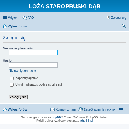
LOŻA STAROPRUSKI DĄB
Więcej…
FAQ
Zaloguj się
Wykaz forów
zu
Zaloguj się
kaj
Nazwa użytkownika:
Hasło:
Nie pamiętam hasła
Zapamiętaj mnie
Ukryj mój status podczas tej sesji
Wykaz forów
Kontakt z nami
Zespół administracyjny
Technologię dostarcza
phpBB
® Forum Software © phpBB Limited
Polski pakiet językowy dostarcza
phpBB.pl