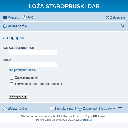
LOŻA STAROPRUSKI DĄB
Więcej…
FAQ
Zaloguj się
Wykaz forów
zu
Zaloguj się
kaj
Nazwa użytkownika:
Hasło:
Nie pamiętam hasła
Zapamiętaj mnie
Ukryj mój status podczas tej sesji
Wykaz forów
Kontakt z nami
Zespół administracyjny
Technologię dostarcza
phpBB
® Forum Software © phpBB Limited
Polski pakiet językowy dostarcza
phpBB.pl