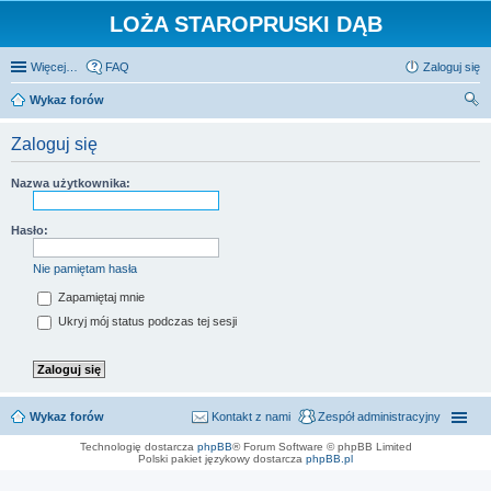
LOŻA STAROPRUSKI DĄB
Więcej…
FAQ
Zaloguj się
Wykaz forów
zu
Zaloguj się
kaj
Nazwa użytkownika:
Hasło:
Nie pamiętam hasła
Zapamiętaj mnie
Ukryj mój status podczas tej sesji
Wykaz forów
Kontakt z nami
Zespół administracyjny
Technologię dostarcza
phpBB
® Forum Software © phpBB Limited
Polski pakiet językowy dostarcza
phpBB.pl