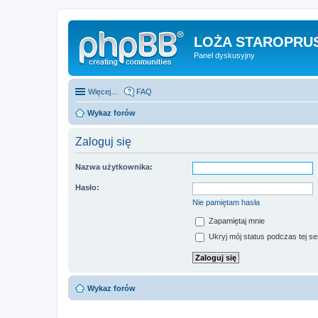
LOŻA STAROPRUS
Panel dyskusyjny
Więcej…
FAQ
Wykaz forów
Zaloguj się
Nazwa użytkownika:
Hasło:
Nie pamiętam hasła
Zapamiętaj mnie
Ukryj mój status podczas tej ses
Wykaz forów