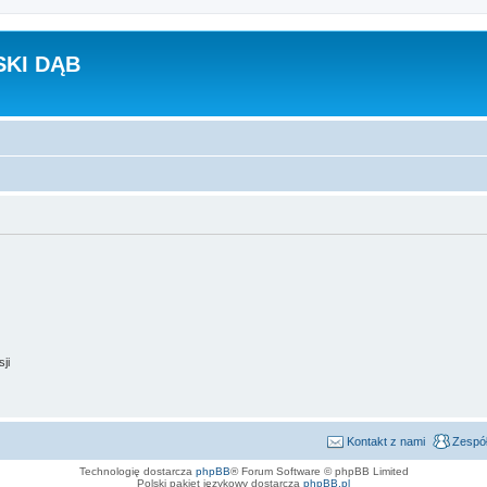
KI DĄB
ji
Kontakt z nami
Zespół
Technologię dostarcza
phpBB
® Forum Software © phpBB Limited
Polski pakiet językowy dostarcza
phpBB.pl