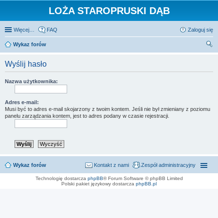
LOŻA STAROPRUSKI DĄB
Więcej…
FAQ
Zaloguj się
Wykaz forów
zu
Wyślij hasło
kaj
Nazwa użytkownika:
Adres e-mail:
Musi być to adres e-mail skojarzony z twoim kontem. Jeśli nie był zmieniany z poziomu
panelu zarządzania kontem, jest to adres podany w czasie rejestracji.
Wykaz forów
Kontakt z nami
Zespół administracyjny
Technologię dostarcza
phpBB
® Forum Software © phpBB Limited
Polski pakiet językowy dostarcza
phpBB.pl