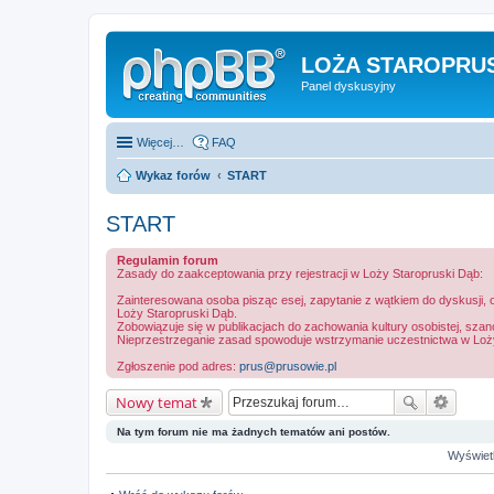
LOŻA STAROPRUS
Panel dyskusyjny
Więcej…
FAQ
Wykaz forów
START
START
Regulamin forum
Zasady do zaakceptowania przy rejestracji w Loży Staropruski Dąb:
Zainteresowana osoba pisząc esej, zapytanie z wątkiem do dyskusji, op
Loży Staropruski Dąb.
Zobowiązuje się w publikacjach do zachowania kultury osobistej, sz
Nieprzestrzeganie zasad spowoduje wstrzymanie uczestnictwa w Loż
Zgłoszenie pod adres:
prus@prusowie.pl
Nowy temat
Na tym forum nie ma żadnych tematów ani postów.
Wyświetl