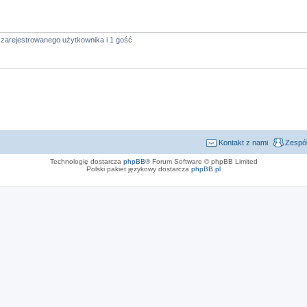
 zarejestrowanego użytkownika i 1 gość
Kontakt z nami
Zespół
Technologię dostarcza
phpBB
® Forum Software © phpBB Limited
Polski pakiet językowy dostarcza
phpBB.pl