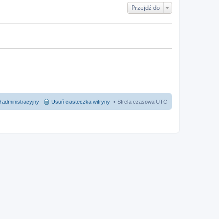
Przejdź do
 administracyjny
Usuń ciasteczka witryny
Strefa czasowa
UTC