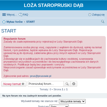
LOŻA STAROPRUSKI DĄB
Więcej…
FAQ
Zaloguj się
Wykaz forów
START
zu
START
kaj
Regulamin forum
Zasady do zaakceptowania przy rejestracji w Loży Staropruski Dąb:
Zainteresowana osoba pisząc esej, zapytanie z wątkiem do dyskusji, opinię na temat
historii, i tym podobne, będzie wpisana do Loży Staropruski Dąb. Rejestracja
upoważnia ją do dyskusji, zabierania głosu przy innych wpisach w Loży Staropruski
Dąb.
Zobowiązuje się w publikacjach do zachowania kultury osobistej, szanowania
prywatności wszystkich uczestników i do bezwzględnego zachowania ich danych
osobistych. Publikacje będą bez poprawek i cenzury.
Nieprzestrzeganie zasad spowoduje wstrzymanie uczestnictwa w Loży Staropruski
Dąb.
Zgłoszenie pod adres:
prus@prusowie.pl
Nowy temat
Tematy: 0 • Strona
1
z
1
Na tym forum nie ma żadnych tematów ani postów.
Wyświetl tematy nie starsze niż:
Sortuj wg