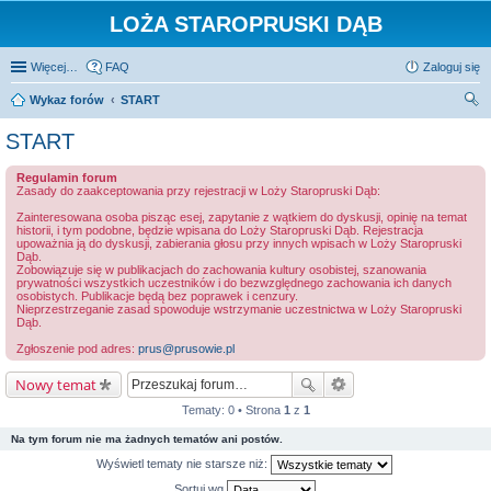
LOŻA STAROPRUSKI DĄB
Więcej…
FAQ
Zaloguj się
Wykaz forów
START
zu
START
kaj
Regulamin forum
Zasady do zaakceptowania przy rejestracji w Loży Staropruski Dąb:
Zainteresowana osoba pisząc esej, zapytanie z wątkiem do dyskusji, opinię na temat
historii, i tym podobne, będzie wpisana do Loży Staropruski Dąb. Rejestracja
upoważnia ją do dyskusji, zabierania głosu przy innych wpisach w Loży Staropruski
Dąb.
Zobowiązuje się w publikacjach do zachowania kultury osobistej, szanowania
prywatności wszystkich uczestników i do bezwzględnego zachowania ich danych
osobistych. Publikacje będą bez poprawek i cenzury.
Nieprzestrzeganie zasad spowoduje wstrzymanie uczestnictwa w Loży Staropruski
Dąb.
Zgłoszenie pod adres:
prus@prusowie.pl
Nowy temat
Tematy: 0 • Strona
1
z
1
Na tym forum nie ma żadnych tematów ani postów.
Wyświetl tematy nie starsze niż:
Sortuj wg